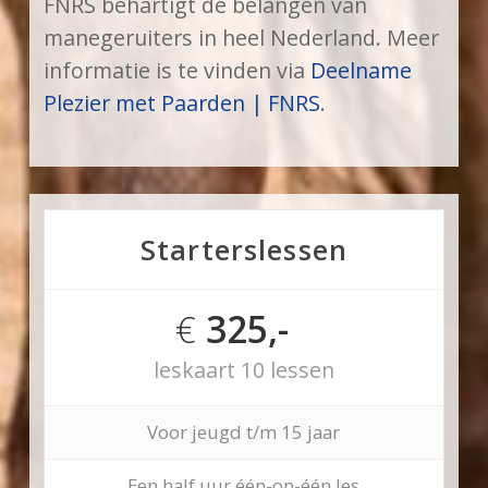
FNRS behartigt de belangen van
manegeruiters in heel Nederland. Meer
informatie is te vinden via
Deelname
Plezier met Paarden | FNRS
.
Starterslessen
€
325,-
leskaart 10 lessen
Voor jeugd t/m 15 jaar
Een half uur één-op-één les