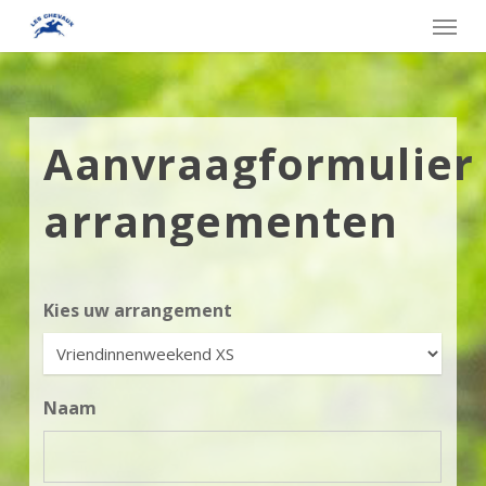
Skip
Menu
to
main
content
Aanvraagformulier
arrangementen
Kies uw arrangement
Naam