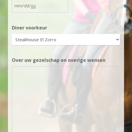
MM
slash
DD
Diner voorkeur
slash
JJJJ
Over uw gezelschap en overige wensen